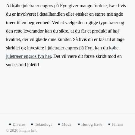
At købe juletræer engros på Fyn giver mange fordele, især hvis
du er involveret i detailhandlen eller ønsker en større mængde
træer til en begivenhed. Ved at vælge den rigtige type træer og
den rette leverandør kan du sikre, at du får et produkt af høj
kvalitet, der vil glæde dine kunder. Så hvis du er klar til at tage
skridtet og investere i juletræer engros på Fyn, kan du
købe
juletræer engros fyn her
. Det vil være dit første skridt mod en
succesfuld juletid.
Diverse
Teknologi
Mode
Hus og Have
Finans
© 2026 Finans Info