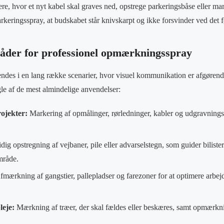
e, hvor et nyt kabel skal graves ned, opstrege parkeringsbåse eller ma
arkeringsspray, at budskabet står knivskarpt og ikke forsvinder ved det f
der for professionel opmærkningsspray
es i en lang række scenarier, hvor visuel kommunikation er afgørend
gle af de mest almindelige anvendelser:
ojekter:
Markering af opmålinger, rørledninger, kabler og udgravning
dig opstregning af vejbaner, pile eller advarselstegn, som guider bilister
mråde.
mærkning af gangstier, pallepladser og farezoner for at optimere arbe
eje:
Mærkning af træer, der skal fældes eller beskæres, samt opmærknin