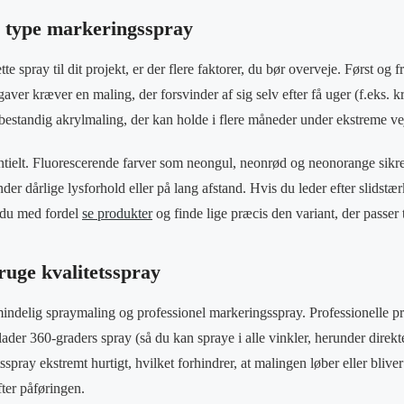
e type markeringsspray
te spray til dit projekt, er der flere faktorer, du bør overveje. Først og
ver kræver en maling, der forsvinder af sig selv efter få uger (f.eks. k
bestandig akrylmaling, der kan holde i flere måneder under ekstreme ve
ntielt. Fluorescerende farver som neongul, neonrød og neonorange sikre
 under dårlige lysforhold eller på lang afstand. Hvis du leder efter slidst
n du med fordel
se produkter
og finde lige præcis den variant, der passer 
ruge kvalitetsspray
lmindelig spraymaling og professionel markeringsspray. Professionelle p
illader 360-graders spray (så du kan spraye i alle vinkler, herunder direk
sspray ekstremt hurtigt, hvilket forhindrer, at malingen løber eller bliver
fter påføringen.