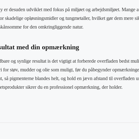
 er desuden udviklet med fokus på miljøet og arbejdsmiljøet. Mange a
 for skadelige opløsningsmidler og tungmetaller, hvilket gør dem mere si
skånsomme for den omkringliggende natur.
esultat med din opmærkning
bare og synlige resultat is det vigtigt at forberede overfladen bedst muli
 fri for støv, mudder og olie som muligt, før du påbegynder opmærkninge
ut, så pigmenterne blandes helt, og hold en jævn afstand til overfladen
itetsprodukter sikrer du en professionel opmærkning, der holder.