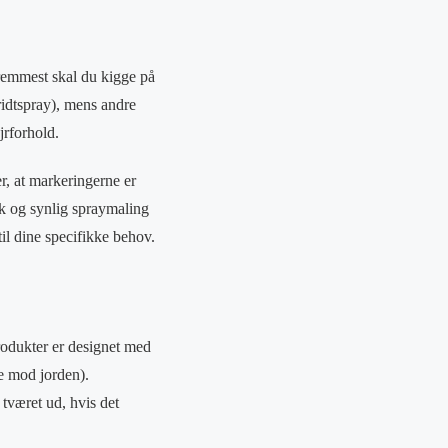
 fremmest skal du kigge på
ridtspray), mens andre
jrforhold.
r, at markeringerne er
ærk og synlig spraymaling
til dine specifikke behov.
rodukter er designet med
te mod jorden).
 tværet ud, hvis det