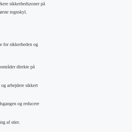
rkere sikkerhedszoner på
ørste regnskyl.
e for sikkerheden og
sområder direkte på
 og arbejdere sikkert
jdsgangen og reducere
g af stier.