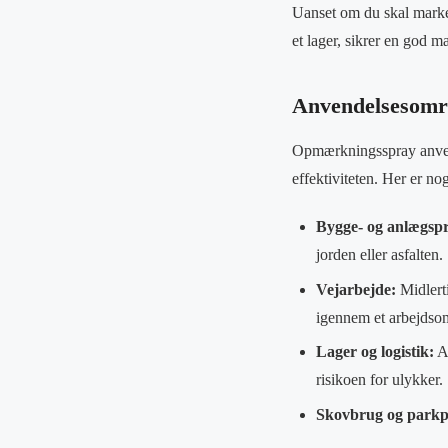
Uanset om du skal marker
et lager, sikrer en god m
Anvendelsesområ
Opmærkningsspray anvend
effektiviteten. Her er no
Bygge- og anlægspr
jorden eller asfalten.
Vejarbejde:
Midlerti
igennem et arbejdso
Lager og logistik:
Af
risikoen for ulykker.
Skovbrug og parkpl