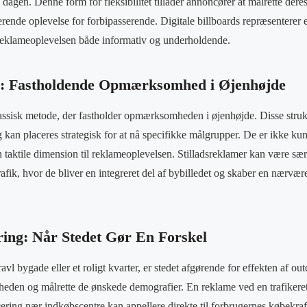
f dagen. Denne form for fleksibilitet tillader annoncører at målrette de
ende oplevelse for forbipasserende. Digitale billboards repræsenterer e
 reklameoplevelsen både informativ og underholdende.
er: Fastholdende Opmærksomhed i Øjenhøjde
lassisk metode, der fastholder opmærksomheden i øjenhøjde. Disse stru
kan placeres strategisk for at nå specifikke målgrupper. De er ikke ku
 en taktile dimension til reklameoplevelsen. Stilladsreklamer kan være særl
fik, hvor de bliver en integreret del af bybilledet og skaber en nærvære
ring: Når Stedet Gør En Forskel
avl bygade eller et roligt kvarter, er stedet afgørende for effekten af ou
heden og målrette de ønskede demografier. En reklame ved en trafikeret
ing nær indkøbscentre kan appellere direkte til forbrugernes købekraft. 