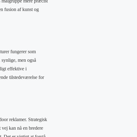
res målgruppe mere præcist
n fusion af kunst og
kturer fungerer som
n synlige, men også
igt effektive i
nde tilstedeværelse for
tdoor reklamer. Strategisk
 vej kan nå en bredere
Det er vigtigt at forstå