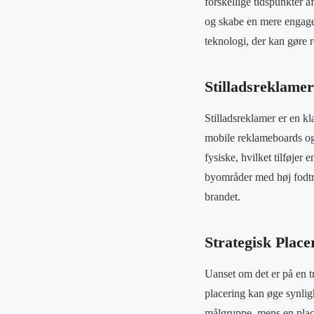
forskellige tidspunkter a
og skabe en mere engager
teknologi, der kan gøre
Stilladsreklam
Stilladsreklamer er en k
mobile reklameboards og 
fysiske, hvilket tilføjer
byområder med høj fodtra
brandet.
Strategisk Place
Uanset om det er på en tr
placering kan øge synlig
målgruppe, mens en placer