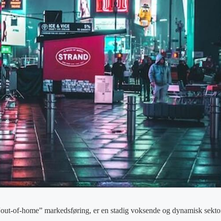
“out-of-home” markedsføring, er en stadig voksende og dynamisk sekto