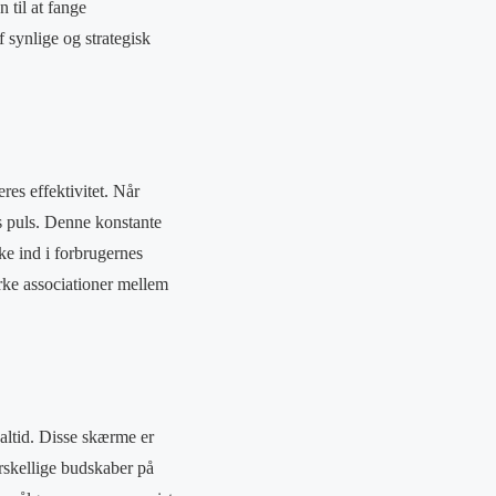
 til at fange
synlige og strategisk
res effektivitet. Når
ns puls. Denne konstante
ke ind i forbrugernes
rke associationer mellem
ealtid. Disse skærme er
forskellige budskaber på