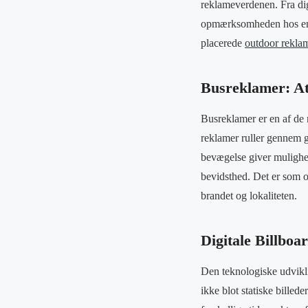
reklameverdenen. Fra dig
opmærksomheden hos en b
placerede
outdoor rekla
Busreklamer: At
Busreklamer er en af de m
reklamer ruller gennem g
bevægelse giver mulighed
bevidsthed. Det er som o
brandet og lokaliteten.
Digitale Billbo
Den teknologiske udvikli
ikke blot statiske billede